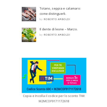
Totano, seppia e calamaro:
come distinguerli.
ROBERTO AMBOLDI
by
Il dente di leone – Marzo.
ROBERTO AMBOLDI
by
Copia e Incolla il codice per lo sconto TIM:
M2MCOF9171172618