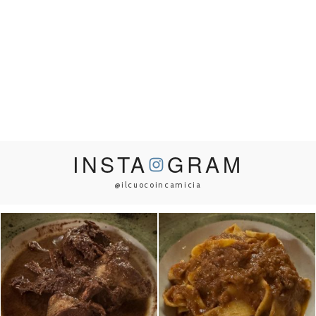
INSTA
GRAM
@ilcuocoincamicia