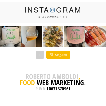
INSTA
GRAM
@ilcuocoincamicia
+
Seguimi
ROBERTO AMBOLDI
,
FOOD
WEB MARKETING
.
P
.
IVA
10631370961