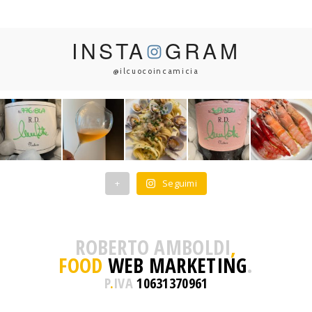
INSTA
GRAM
@ilcuocoincamicia
+
Seguimi
ROBERTO AMBOLDI
,
FOOD
WEB MARKETING
.
P
.
IVA
10631370961