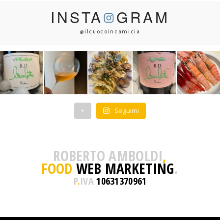
INSTA
GRAM
@ilcuocoincamicia
+
Seguimi
ROBERTO AMBOLDI
,
FOOD
WEB MARKETING
.
P
.
IVA
10631370961