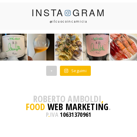
INSTA
GRAM
@ilcuocoincamicia
+
Seguimi
ROBERTO AMBOLDI
,
FOOD
WEB MARKETING
.
P
.
IVA
10631370961