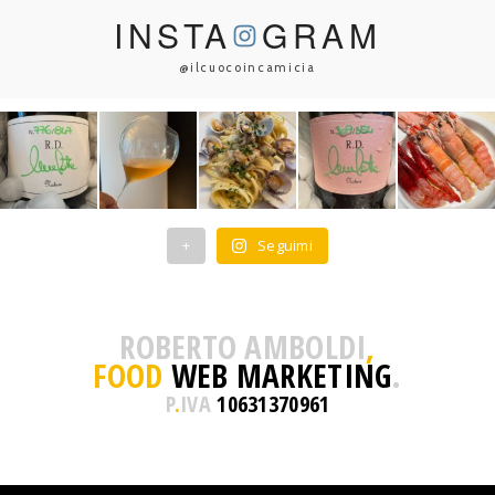
INSTA
GRAM
@ilcuocoincamicia
+
Seguimi
ROBERTO AMBOLDI
,
FOOD
WEB MARKETING
.
P
.
IVA
10631370961