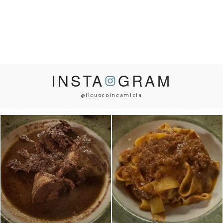
INSTA
GRAM
@ilcuocoincamicia