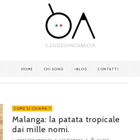
HOME
CHI SONO
BLOG
CONTATTI
COME SI CHIAMA ?
Malanga: la patata tropicale
dai mille nomi.