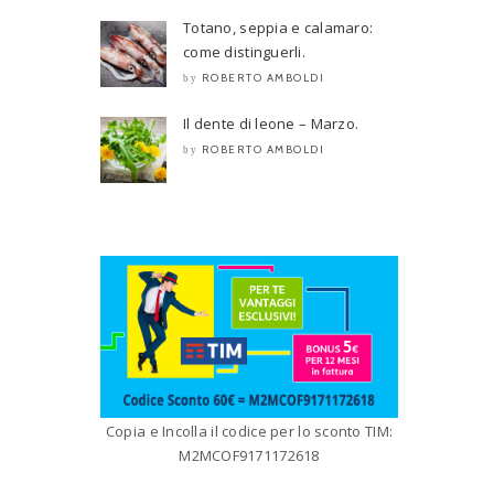
Totano, seppia e calamaro:
come distinguerli.
ROBERTO AMBOLDI
by
Il dente di leone – Marzo.
ROBERTO AMBOLDI
by
Copia e Incolla il codice per lo sconto TIM:
M2MCOF9171172618