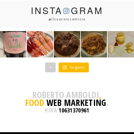
INSTA
GRAM
@ilcuocoincamicia
+
Seguimi
ROBERTO AMBOLDI
,
FOOD
WEB MARKETING
.
P
.
IVA
10631370961