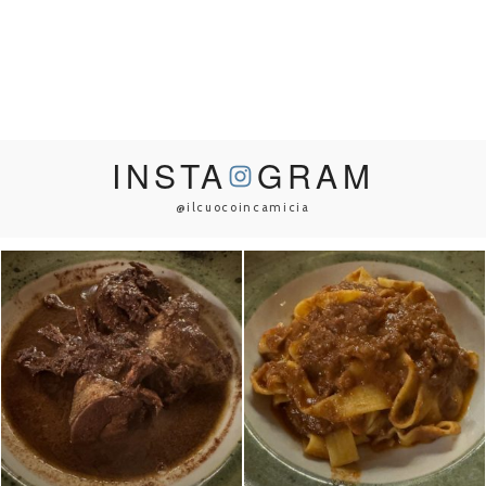
INSTA
GRAM
@ilcuocoincamicia