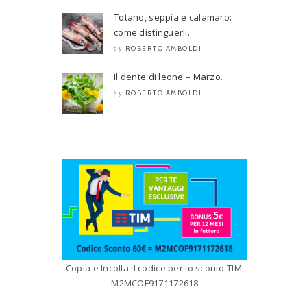
Totano, seppia e calamaro:
come distinguerli.
ROBERTO AMBOLDI
by
Il dente di leone – Marzo.
ROBERTO AMBOLDI
by
Copia e Incolla il codice per lo sconto TIM:
M2MCOF9171172618