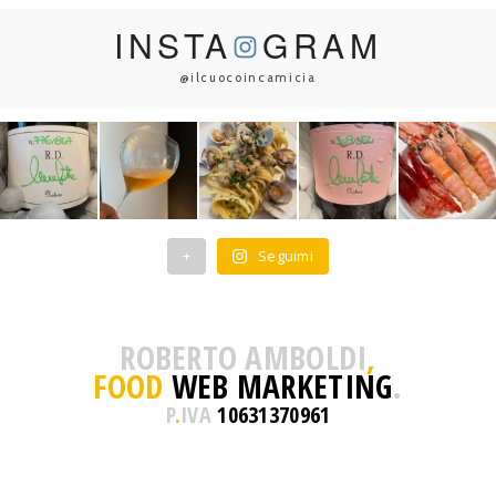
INSTA
GRAM
@ilcuocoincamicia
+
Seguimi
ROBERTO AMBOLDI
,
FOOD
WEB MARKETING
.
P
.
IVA
10631370961