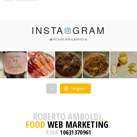
INSTA
GRAM
@ilcuocoincamicia
+
Seguimi
ROBERTO AMBOLDI
,
FOOD
WEB MARKETING
.
P
.
IVA
10631370961