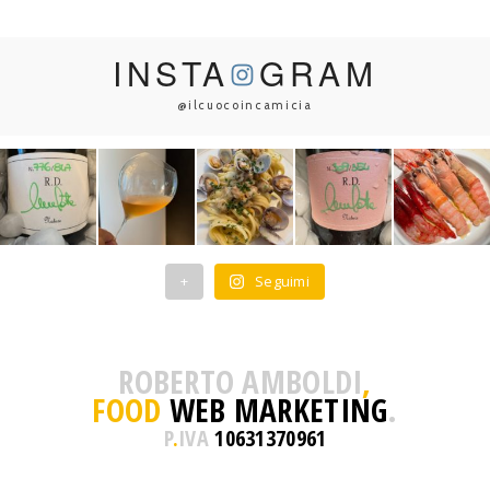
INSTA
GRAM
@ilcuocoincamicia
+
Seguimi
ROBERTO AMBOLDI
,
FOOD
WEB MARKETING
.
P
.
IVA
10631370961