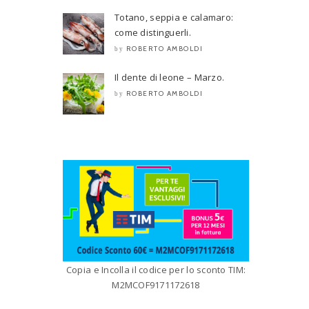
Totano, seppia e calamaro:
come distinguerli.
ROBERTO AMBOLDI
by
Il dente di leone – Marzo.
ROBERTO AMBOLDI
by
Copia e Incolla il codice per lo sconto TIM:
M2MCOF9171172618