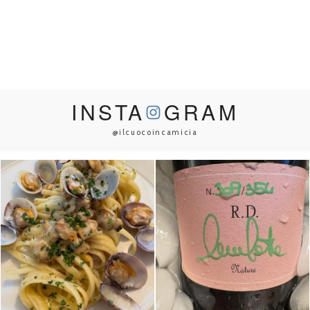
INSTA
GRAM
@ilcuocoincamicia