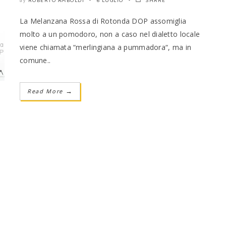
ROBERTO AMBOLDI
6 LUGLIO
SHARE
by
La Melanzana Rossa di Rotonda DOP assomiglia
molto a un pomodoro, non a caso nel dialetto locale
viene chiamata “merlingiana a pummadora“, ma in
comune..
Read More
→