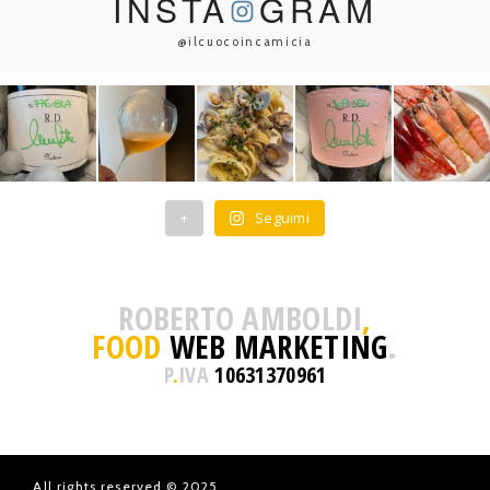
INSTA
GRAM
@ilcuocoincamicia
+
Seguimi
ROBERTO AMBOLDI
,
FOOD
WEB MARKETING
.
P
.
IVA
10631370961
All rights reserved © 2025