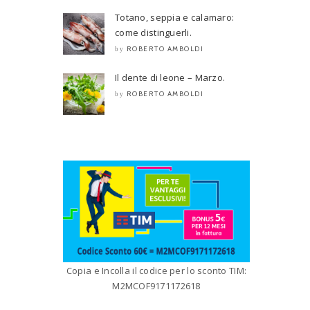
Totano, seppia e calamaro:
come distinguerli.
ROBERTO AMBOLDI
by
Il dente di leone – Marzo.
ROBERTO AMBOLDI
by
Copia e Incolla il codice per lo sconto TIM:
M2MCOF9171172618