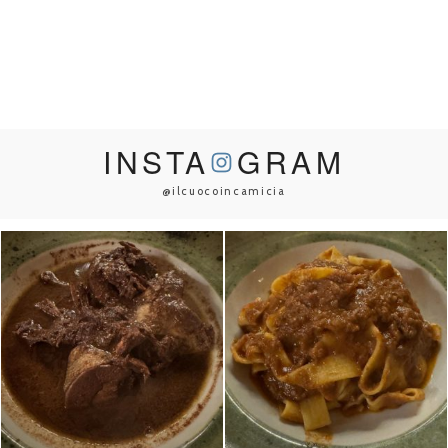
INSTA
GRAM
@ilcuocoincamicia