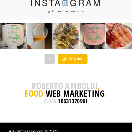
INSTA
GRAM
@ilcuocoincamicia
+
Seguimi
ROBERTO AMBOLDI
,
FOOD
WEB MARKETING
.
P
.
IVA
10631370961
All rights reserved © 2025