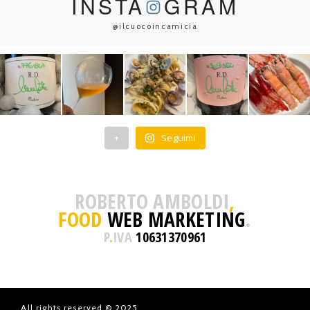
INSTA
GRAM
@ilcuocoincamicia
+
Seguimi
ROBERTO AMBOLDI
,
FOOD
WEB MARKETING
.
P
.
IVA
10631370961
All rights reserved © 2025