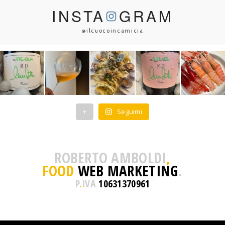
INSTA
GRAM
@ilcuocoincamicia
+
Seguimi
ROBERTO AMBOLDI
,
FOOD
WEB MARKETING
.
P
.
IVA
10631370961