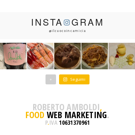
INSTA
GRAM
@ilcuocoincamicia
+
Seguimi
ROBERTO AMBOLDI
,
FOOD
WEB MARKETING
.
P
.
IVA
10631370961