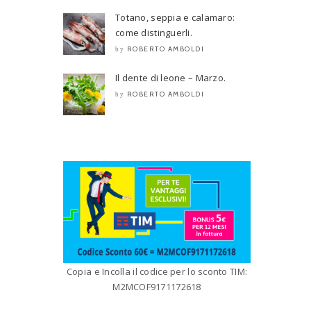
Totano, seppia e calamaro:
come distinguerli.
ROBERTO AMBOLDI
by
Il dente di leone – Marzo.
ROBERTO AMBOLDI
by
Copia e Incolla il codice per lo sconto TIM:
M2MCOF9171172618