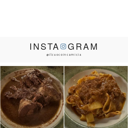
INSTA
GRAM
@ilcuocoincamicia