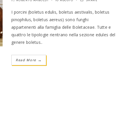
ROBERTO AMBOLDI
10 AGOSTO
SHARE
by
I porcini (boletus edulis, boletus aestivalis, boletus
pinophilus, boletus aereus) sono funghi
appartenenti alla famiglia delle Boletaceae. Tutte e
quattro le tipologie rientrano nella sezione edules del
genere boletus..
Read More
→