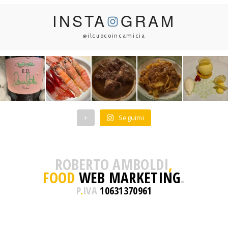
INSTA
GRAM
@ilcuocoincamicia
+
Seguimi
ROBERTO AMBOLDI
,
FOOD
WEB MARKETING
.
P
.
IVA
10631370961