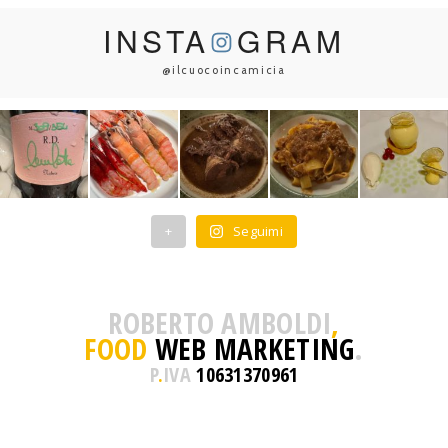
INSTA
GRAM
@ilcuocoincamicia
+
Seguimi
ROBERTO AMBOLDI
,
FOOD
WEB MARKETING
.
P
.
IVA
10631370961