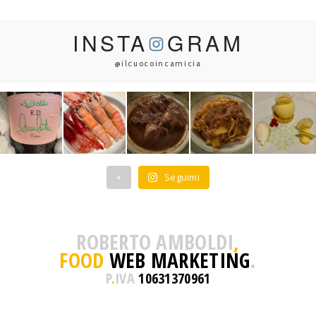
INSTA
GRAM
@ilcuocoincamicia
+
Seguimi
ROBERTO AMBOLDI
,
FOOD
WEB MARKETING
.
P
.
IVA
10631370961