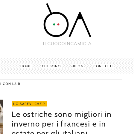
HOME
CHI SONO
BLOG
CONTATTI
I CON LA R
LO SAPEVI CHE ?
Le ostriche sono migliori in
inverno per i francesi e in
estate per gli italiani.