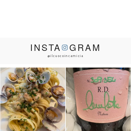
INSTA
GRAM
@ilcuocoincamicia