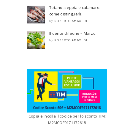
Totano, seppia e calamaro:
come distinguerli.
ROBERTO AMBOLDI
by
Il dente di leone – Marzo.
ROBERTO AMBOLDI
by
Copia e Incolla il codice per lo sconto TIM:
M2MCOF9171172618