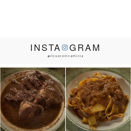
INSTA
GRAM
@ilcuocoincamicia