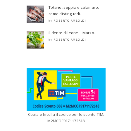
Totano, seppia e calamaro:
come distinguerli.
ROBERTO AMBOLDI
by
Il dente di leone – Marzo.
ROBERTO AMBOLDI
by
Copia e Incolla il codice per lo sconto TIM:
M2MCOF9171172618