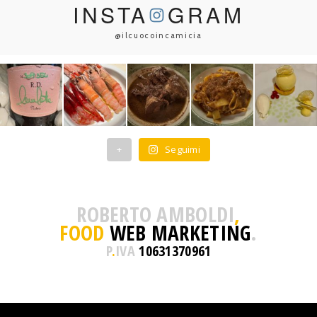
INSTA
GRAM
@ilcuocoincamicia
+
Seguimi
ROBERTO AMBOLDI
,
FOOD
WEB MARKETING
.
P
.
IVA
10631370961