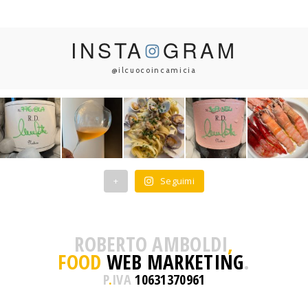
INSTA
GRAM
@ilcuocoincamicia
+
Seguimi
ROBERTO AMBOLDI
,
FOOD
WEB MARKETING
.
P
.
IVA
10631370961