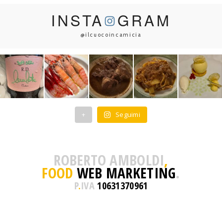
INSTA
GRAM
@ilcuocoincamicia
+
Seguimi
ROBERTO AMBOLDI
,
FOOD
WEB MARKETING
.
P
.
IVA
10631370961