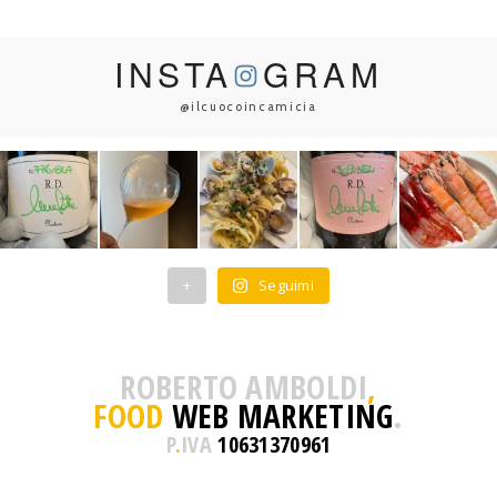
INSTA
GRAM
@ilcuocoincamicia
+
Seguimi
ROBERTO AMBOLDI
,
FOOD
WEB MARKETING
.
P
.
IVA
10631370961