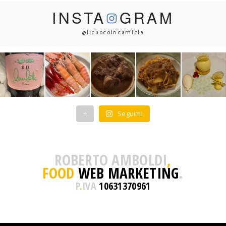
INSTA
GRAM
@ilcuocoincamicia
+
Seguimi
ROBERTO AMBOLDI
,
FOOD
WEB MARKETING
.
P
.
IVA
10631370961