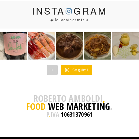
INSTA
GRAM
@ilcuocoincamicia
+
Seguimi
ROBERTO AMBOLDI
,
FOOD
WEB MARKETING
.
P
.
IVA
10631370961