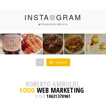
INSTA
GRAM
@ilcuocoincamicia
+
Seguimi
ROBERTO AMBOLDI
,
FOOD
WEB MARKETING
.
P
.
IVA
10631370961