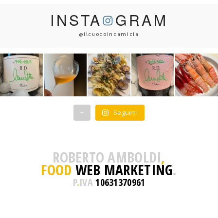
INSTA
GRAM
@ilcuocoincamicia
+
Seguimi
ROBERTO AMBOLDI
,
FOOD
WEB MARKETING
.
P
.
IVA
10631370961