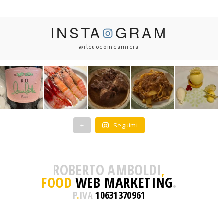
INSTA
GRAM
@ilcuocoincamicia
+
Seguimi
ROBERTO AMBOLDI
,
FOOD
WEB MARKETING
.
P
.
IVA
10631370961