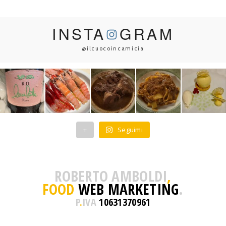
INSTA
GRAM
@ilcuocoincamicia
+
Seguimi
ROBERTO AMBOLDI
,
FOOD
WEB MARKETING
.
P
.
IVA
10631370961