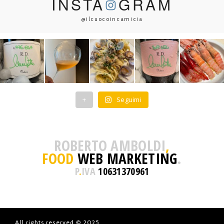
INSTA
GRAM
@ilcuocoincamicia
+
Seguimi
ROBERTO AMBOLDI
,
FOOD
WEB MARKETING
.
P
.
IVA
10631370961
All rights reserved © 2025