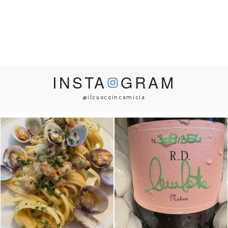
INSTA
GRAM
@ilcuocoincamicia