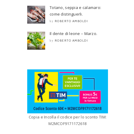
Totano, seppia e calamaro:
come distinguerli.
ROBERTO AMBOLDI
by
Il dente di leone – Marzo.
ROBERTO AMBOLDI
by
Copia e Incolla il codice per lo sconto TIM:
M2MCOF9171172618