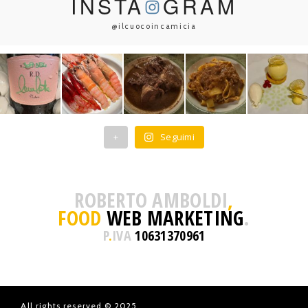
INSTA
GRAM
@ilcuocoincamicia
+
Seguimi
ROBERTO AMBOLDI
,
FOOD
WEB MARKETING
.
P
.
IVA
10631370961
All rights reserved © 2025