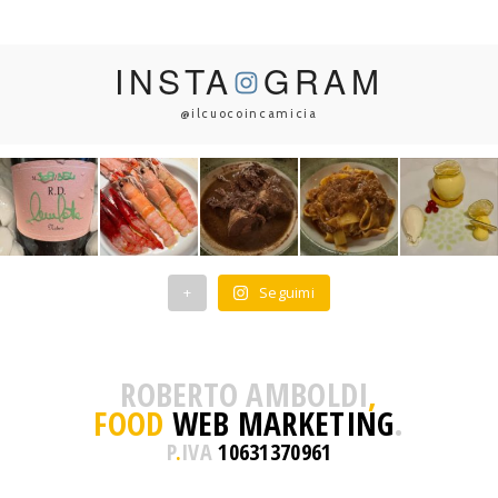
INSTA
GRAM
@ilcuocoincamicia
+
Seguimi
ROBERTO AMBOLDI
,
FOOD
WEB MARKETING
.
P
.
IVA
10631370961