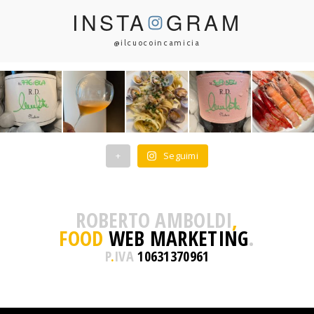
INSTA
GRAM
@ilcuocoincamicia
+
Seguimi
ROBERTO AMBOLDI
,
FOOD
WEB MARKETING
.
P
.
IVA
10631370961