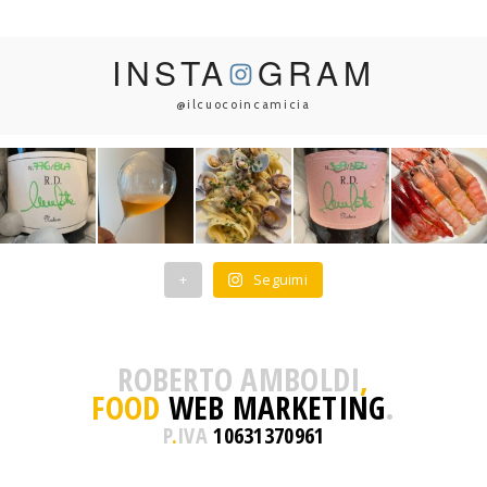
INSTA
GRAM
@ilcuocoincamicia
+
Seguimi
ROBERTO AMBOLDI
,
FOOD
WEB MARKETING
.
P
.
IVA
10631370961