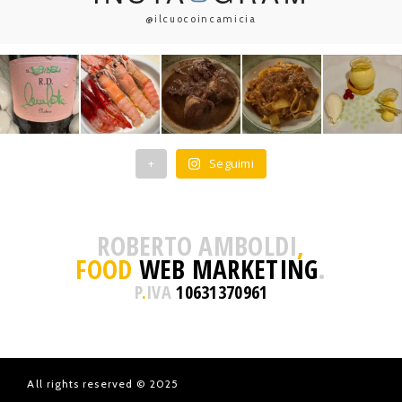
@ilcuocoincamicia
+
Seguimi
ROBERTO AMBOLDI
,
FOOD
WEB MARKETING
.
P
.
IVA
10631370961
All rights reserved © 2025