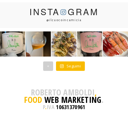
INSTA
GRAM
@ilcuocoincamicia
+
Seguimi
ROBERTO AMBOLDI
,
FOOD
WEB MARKETING
.
P
.
IVA
10631370961