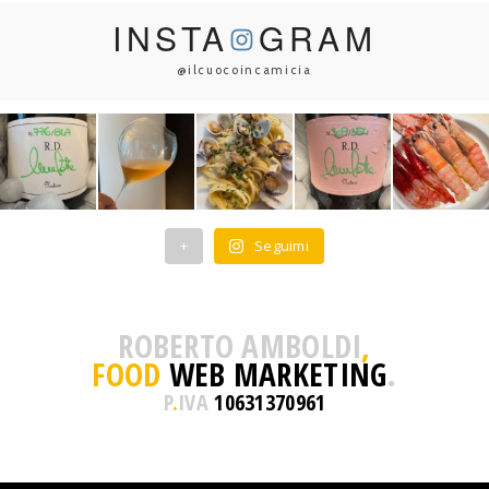
INSTA
GRAM
@ilcuocoincamicia
+
Seguimi
ROBERTO AMBOLDI
,
FOOD
WEB MARKETING
.
P
.
IVA
10631370961