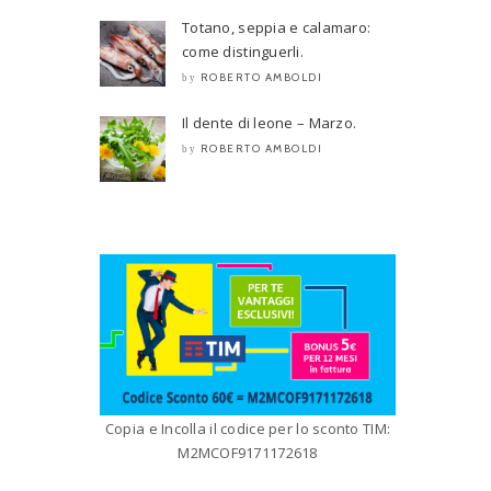
Totano, seppia e calamaro:
come distinguerli.
ROBERTO AMBOLDI
by
Il dente di leone – Marzo.
ROBERTO AMBOLDI
by
Copia e Incolla il codice per lo sconto TIM:
M2MCOF9171172618