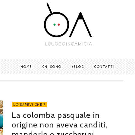
HOME
CHI SONO
BLOG
CONTATTI
LO SAPEVI CHE ?
La colomba pasquale in
origine non aveva canditi,
mandorle e zuccherini.