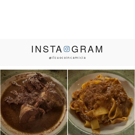
INSTA
GRAM
@ilcuocoincamicia