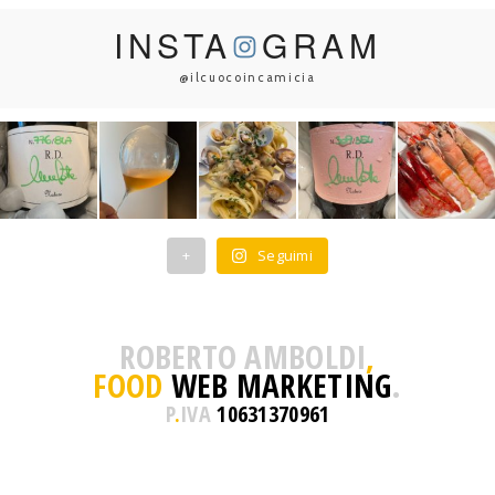
INSTA
GRAM
@ilcuocoincamicia
+
Seguimi
ROBERTO AMBOLDI
,
FOOD
WEB MARKETING
.
P
.
IVA
10631370961