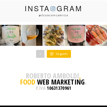
INSTA
GRAM
@ilcuocoincamicia
+
Seguimi
ROBERTO AMBOLDI
,
FOOD
WEB MARKETING
.
P
.
IVA
10631370961