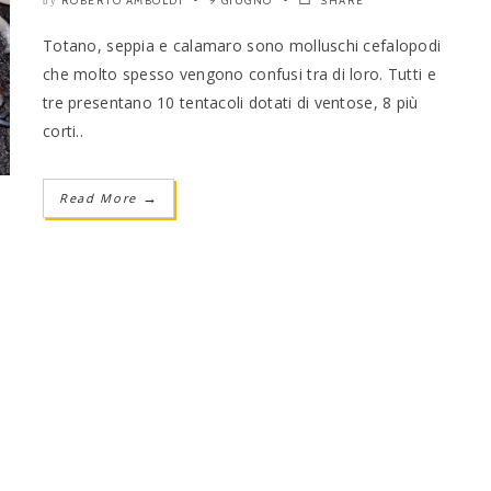
ROBERTO AMBOLDI
9 GIUGNO
SHARE
by
Totano, seppia e calamaro sono molluschi cefalopodi
che molto spesso vengono confusi tra di loro. Tutti e
tre presentano 10 tentacoli dotati di ventose, 8 più
corti..
Read More
→