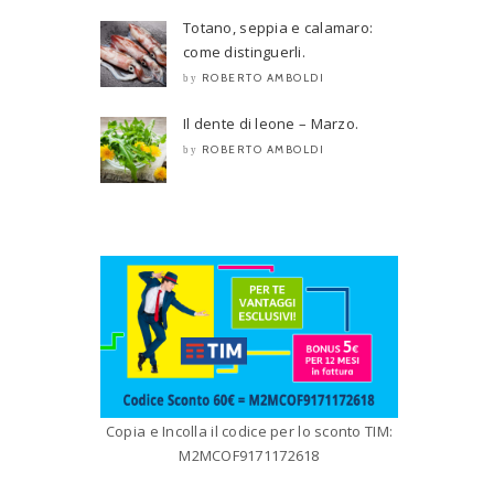
Totano, seppia e calamaro:
come distinguerli.
ROBERTO AMBOLDI
by
Il dente di leone – Marzo.
ROBERTO AMBOLDI
by
Copia e Incolla il codice per lo sconto TIM:
M2MCOF9171172618