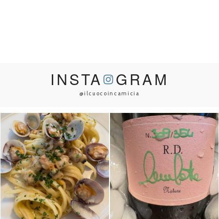
INSTA
GRAM
@ilcuocoincamicia