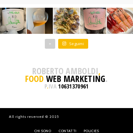
+
Seguimi
ROBERTO AMBOLDI
,
FOOD
WEB MARKETING
.
P
.
IVA
10631370961
All rights reserved © 2025
CHI SONO
CONTATTI
POLICIES