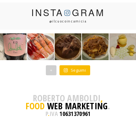
INSTA
GRAM
@ilcuocoincamicia
+
Seguimi
ROBERTO AMBOLDI
,
FOOD
WEB MARKETING
.
P
.
IVA
10631370961